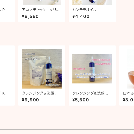
 P
アロマティック ヌリサ
センテラオイル
ン
¥8,580
¥4,400
イドレ
クレンジング＆洗顔 ジ
クレンジング＆洗顔
日本
ム(炭
ョリィネトワヤン詰替 4
ジョリィネトワヤン
みつ★
¥9,900
¥5,500
¥3,
ｇ
50ml
g