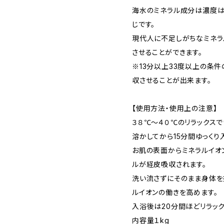
海水のミネラル成分は濃度
じです。
現代人に不足しがちなミネラ
させることができます。
※13分以上33度以上の条
収させることが出来ます。
【使用方法・使用上の注意】
３８℃～４０℃のリラックスで
溶かしてから15分間ゆっくり
お肌の表面からミネラルイオ
ルが経皮吸収されます。
洗い流さずにそのまま身体を
ルイオンの働きを高めます。
入浴後は20分間ほどリラック
内容量１kg