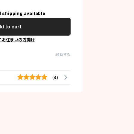
l shipping available
d to cart
にお住まいの方向け
通報する
(8)