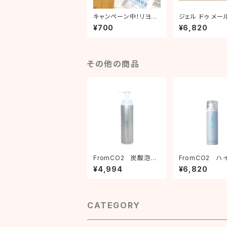
キャンペーン中！リヨメ
ジェル ドゥ メール
ールロゼ40g / フラン
¥700
¥6,820
ス発祥のタラソテラピ
ー！海水療法
その他の商品
FromCO2 炭酸泡ク
FromCO2 ハ
レンジングオイル 120g
イティングクリー
¥4,994
¥6,820
酸クリーム) 40
CATEGORY