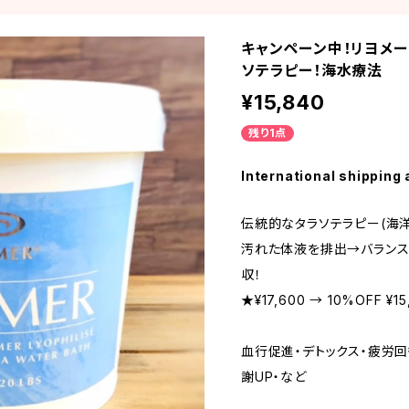
キャンペーン中！リヨメール
ソテラピー！海水療法
¥15,840
残り1点
International shipping 
伝統的なタラソテラピー(海洋
汚れた体液を排出→バランス
収！
★¥17,600 → 10%OFF ¥15
血行促進・デトックス・疲労回
謝UP・など