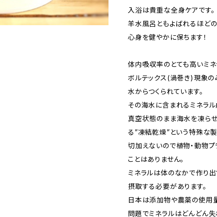
入浴は貴重な全身ケアです。
羊水風呂ともよばれるほどの
心身を健やかに保ちます！
体内吸収率のとても高いミネ
ボルテックス(渦巻き)現象
水からつくられています。
その海水に含まれるミネラル
真空状態のまま海水を凍ら
る”凍結乾燥”という特殊な
切加えないので植物・動物プ
ことはありません。
ミネラルは体のなかで作り出
摂取する必要があります。
日本は添加物や農薬の使用量
問題でミネラルはどんどん失