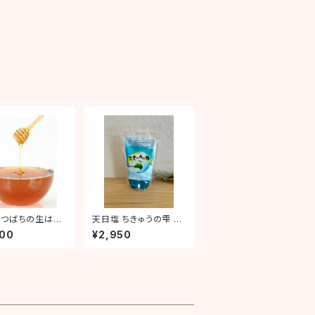
みつばちの生はち
天日塩 ちきゅうの雫 50
83はちみつ 100
0ｇ
000
¥2,950