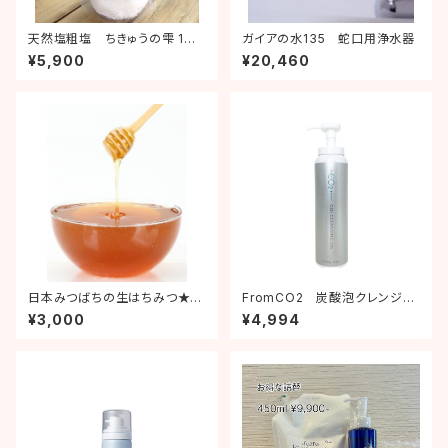
天然塩粗塩 ちきゅうの雫 1
ガイアの水135 蛇口用浄水器
㎏
¥5,900
¥20,460
日本みつばちの生はちみつ★8
FromCO2 炭酸泡クレンジン
3はちみつ 100g
グオイル 120g
¥3,000
¥4,994