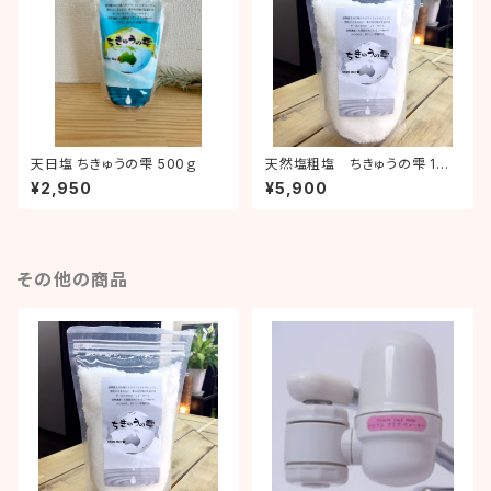
天日塩 ちきゅうの雫 500ｇ
天然塩粗塩 ちきゅうの雫 1
㎏
¥2,950
¥5,900
その他の商品