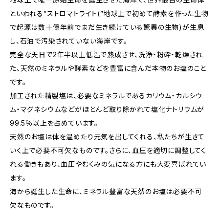
といわれる”ストロマトライト(”地球上で初めて酵素を作った生物
で起源は数十億年前でまだ生き続けている驚異の生物)が生息
し、石油で汚染されていない海岸です。
完全な天日で2年半以上低温で熟成させ、洗浄・粉砕・乾燥され
た、天然のミネラルや酵素などを豊富に含んだ本物のお塩のこと
です。
加工された精製塩は、必要なミネラルであるカリウム・カルシウ
ム・マグネシウムなどがほとんど取り除かれて塩化ナトリウムが
99.5％以上を占めています。
天然のお塩は体を温めたり元気を出してくれる、私たちが生きて
いく上で必要不可欠なものです。さらに、血圧を適切に調整してく
れる働きもあり、血圧やむくみの気になる方にも大変喜ばれてい
ます。
海から誕生した生命に、ミネラル豊富な天然のお塩は必要不可
欠なものです。